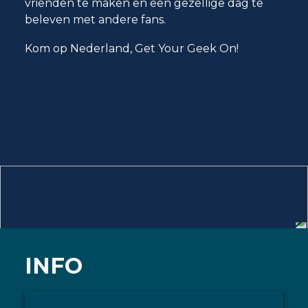
vrienden te maken en een gezellige dag te
beleven met andere fans.
E-mailadres
Kom op Nederland, Get Your Geek On!
INFO