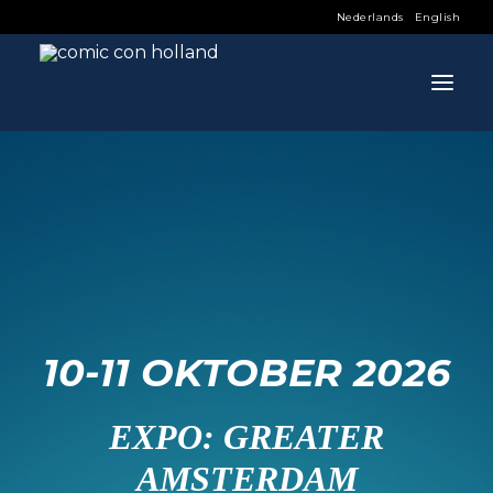
Nederlands
English
INFO
PROGRAMMA
GASTEN
ACTIVITEITEN
CONTACT
10-11 OKTOBER 2026
TICKETS
EXPO: GREATER
AMSTERDAM