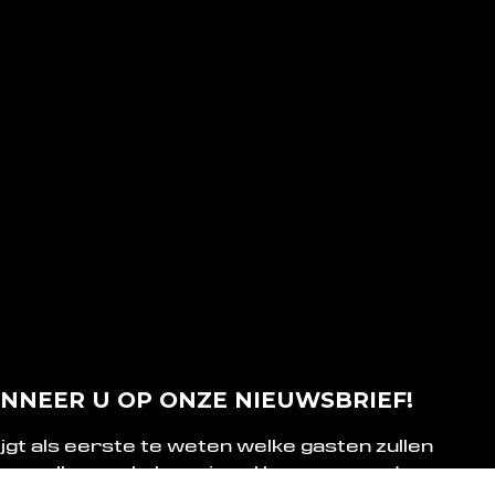
NNEER U OP ONZE NIEUWSBRIEF!
ijgt als eerste te weten welke gasten zullen
n, welke workshops je zal kunnen meedoen,