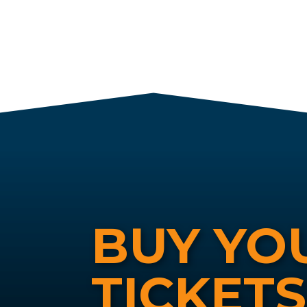
Handtekening prijs: € 50
Fotoshoot prijs: € 50
BUY YO
TICKET