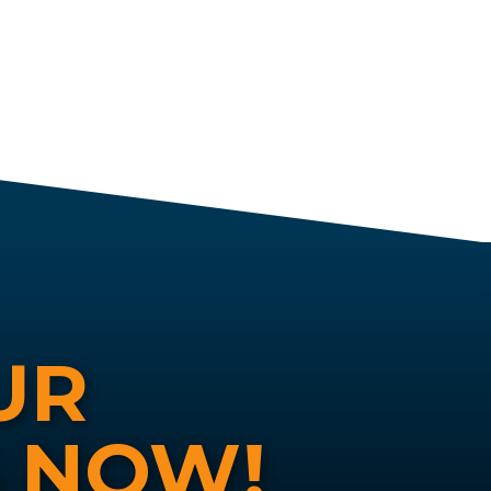
UR
S NOW!