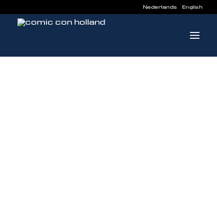
Nederlands
English
INFO
PROGRAMMA
GASTEN
ACTIVITEITEN
CONTACT
TICKETS