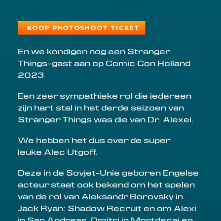
KOOP PHOTOSHOOT TICKET
En we kondigen nog een Stranger
Things-gast aan op Comic Con Holland
2023
Een zeer sympathieke rol die iedereen
zijn hart stal in het derde seizoen van
Stranger Things was die van Dr. Alexei.
We hebben het dus over de super
leuke
Alec
Utgoff
.
Deze in de Sovjet-Unie geboren Engelse
acteur staat ook bekend om het spelen
E-mailadres
van de rol van Aleksandr Borovsky in
Jack Ryan: Shadow Recruit en om Alexi
in San Andreas, Dmitri in Mortdecai en