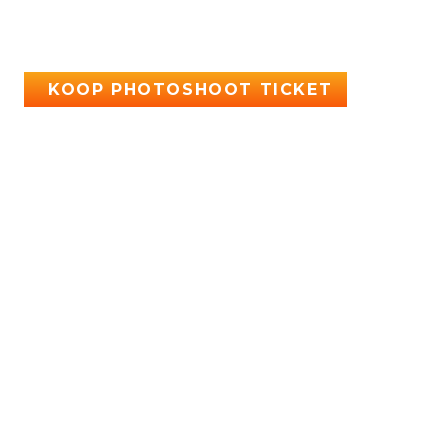
KOOP PHOTOSHOOT TICKET
Handtekening prijs: € 30
Fotoshoot prijs: € 30