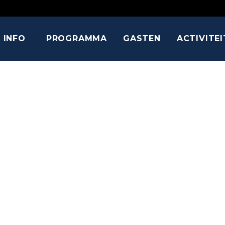
INFO
PROGRAMMA
GASTEN
ACTIVITE
JULIAN GLO
Harry Potter - Indiana Jones - Star Wars - Game Of 