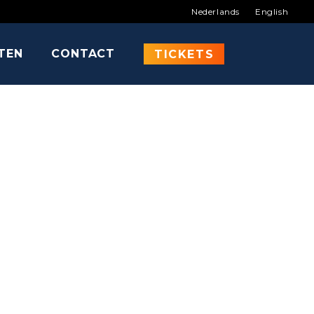
Nederlands
English
ITEN
CONTACT
VER
TICKETS
Thrones - James Bond - ...