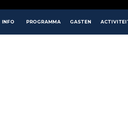
INFO
PROGRAMMA
GASTEN
ACTIVITE
PAUL FREE
René Belloq, Ivan Ooze, Philip Shooter,…