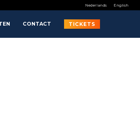
Nederlands
English
ITEN
CONTACT
LANC BIEHN
TICKETS