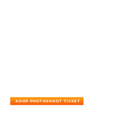
AFSHAN AZAD
KOOP PHOTOSHOOT TICKET
Ravenklauwen Verenigt U!
Nu weet iedereen meteen dat we een derde